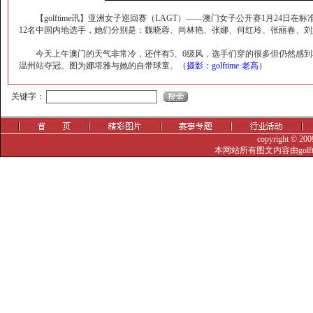
【golftime讯】亚洲女子巡回赛（LAGT）——澳门女子公开赛1月24日
12名中国内地选手，她们分别是：魏晓蓉、尚林艳、张娜、何红玲、张丽春、刘
今天上午澳门的天气非常冷，还伴有5、6级风，选手们穿的很多但仍然感到非常冷。
温州站夺冠。图为娜塔雅与她的自带球童。
（摄影：golftime·老高）
觐眈箅圉?-噤忸赅蜞
关键字：
copyright © 20
本网站所有图文内容由golf