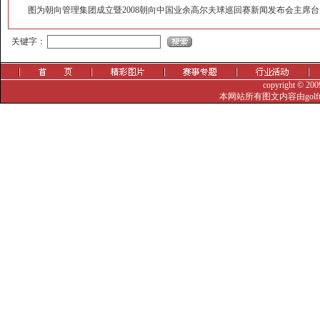
图为朝向管理集团成立暨2008朝向中国业余高尔夫球巡回赛新闻发布会主席台
觐眈箅圉?-噤忸赅蜞
关键字：
copyright © 20
本网站所有图文内容由golf